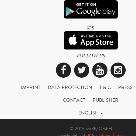
iOS
FOLLOW US
Facebook
Twitter
YouTub
Ins
IMPRINT
DATA PROTECTION
T & C
PRESS
CONTACT
PUBLISHER
ENGLISH
© 2016 readfy GmbH
developed with
♥
by
Johnny Bytes