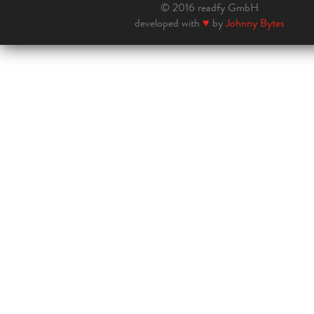
© 2016 readfy GmbH
developed with
♥
by
Johnny Bytes