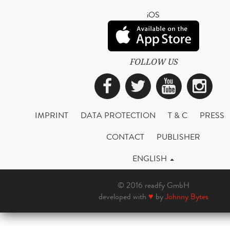
iOS
FOLLOW US
Facebook
Twitter
YouTub
Ins
IMPRINT
DATA PROTECTION
T & C
PRESS
CONTACT
PUBLISHER
ENGLISH
© 2016 readfy GmbH
developed with
♥
by
Johnny Bytes