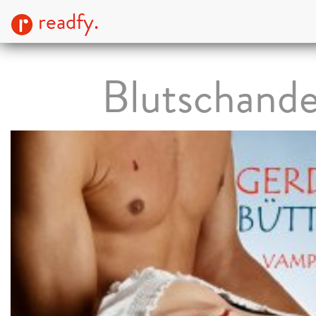
readfy.
Blutschand