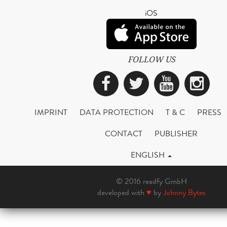
iOS
FOLLOW US
Facebook
Twitter
YouTub
Ins
IMPRINT
DATA PROTECTION
T & C
PRESS
CONTACT
PUBLISHER
ENGLISH
© 2016 readfy GmbH
developed with
♥
by
Johnny Bytes