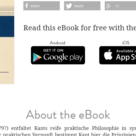
teilen
tweet
+1
Read this eBook for free with th
Android
iOS
About the eBook
97) entfaltet Kants reife praktische Philosophie in sy
r praktischen Vernunft bestimmt Kant hier die Prinzipie