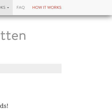
OKS
FAQ
HOW IT WORKS
itten
ds!