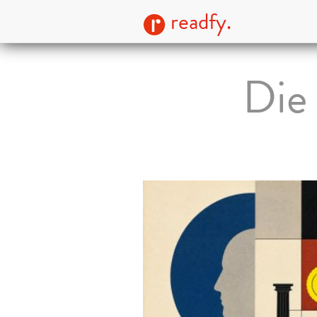
readfy.
Die 