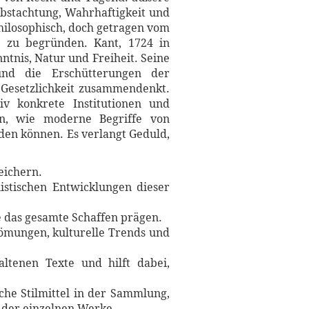
elbstachtung, Wahrhaftigkeit und
lphilosophisch, doch getragen vom
n zu begründen. Kant, 1724 in
ntnis, Natur und Freiheit. Seine
 und die Erschütterungen der
 Gesetzlichkeit zusammendenkt.
iv konkrete Institutionen und
len, wie moderne Begriffe von
en können. Es verlangt Geduld,
eichern.
istischen Entwicklungen dieser
ie das gesamte Schaffen prägen.
trömungen, kulturelle Trends und
ltenen Texte und hilft dabei,
.
che Stilmittel in der Sammlung,
n der einzelnen Werke.