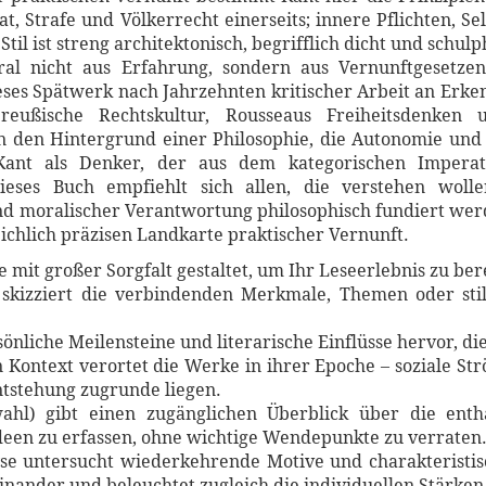
aat, Strafe und Völkerrecht einerseits; innere Pflichten, S
Stil ist streng architektonisch, begrifflich dicht und schu
ral nicht aus Erfahrung, sondern aus Vernunftgesetze
ses Spätwerk nach Jahrzehnten kritischer Arbeit an Erken
 preußische Rechtskultur, Rousseaus Freiheitsdenken
en den Hintergrund einer Philosophie, die Autonomie und
Kant als Denker, der aus dem kategorischen Imperat
 Dieses Buch empfiehlt sich allen, die verstehen wol
d moralischer Verantwortung philosophisch fundiert werd
ichlich präzisen Landkarte praktischer Vernunft.
mit großer Sorgfalt gestaltet, um Ihr Leseerlebnis zu ber
skizziert die verbindenden Merkmale, Themen oder stil
sönliche Meilensteine und literarische Einflüsse hervor, d
n Kontext verortet die Werke in ihrer Epoche – soziale S
Entstehung zugrunde liegen.
ahl) gibt einen zugänglichen Überblick über die entha
een zu erfassen, ohne wichtige Wendepunkte zu verraten
yse untersucht wiederkehrende Motive und charakteristis
inander und beleuchtet zugleich die individuellen Stärke