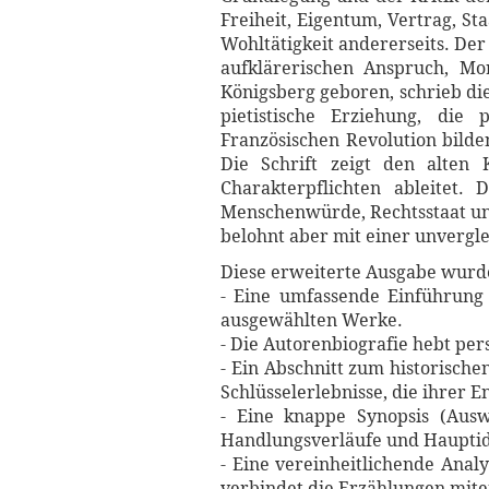
Freiheit, Eigentum, Vertrag, St
Wohltätigkeit andererseits. Der 
aufklärerischen Anspruch, Mo
Königsberg geboren, schrieb die
pietistische Erziehung, die
Französischen Revolution bild
Die Schrift zeigt den alten 
Charakterpflichten ableitet.
Menschenwürde, Rechtsstaat un
belohnt aber mit einer unvergle
Diese erweiterte Ausgabe wurde 
- Eine umfassende Einführung 
ausgewählten Werke.
- Die Autorenbiografie hebt per
- Ein Abschnitt zum historische
Schlüsselerlebnisse, die ihrer 
- Eine knappe Synopsis (Ausw
Handlungsverläufe und Hauptid
- Eine vereinheitlichende Anal
verbindet die Erzählungen mite