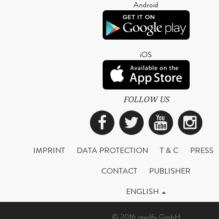
Android
iOS
FOLLOW US
Facebook
Twitter
YouTub
Ins
IMPRINT
DATA PROTECTION
T & C
PRESS
CONTACT
PUBLISHER
ENGLISH
© 2016 readfy GmbH