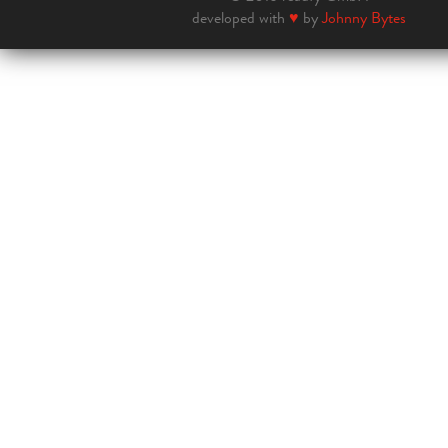
developed with
♥
by
Johnny Bytes