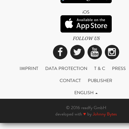
iOS
FOLLOW US
Facebook
Twitter
YouTub
Ins
IMPRINT
DATA PROTECTION
T & C
PRESS
CONTACT
PUBLISHER
ENGLISH
© 2016 readfy GmbH
developed with
♥
by
Johnny Bytes