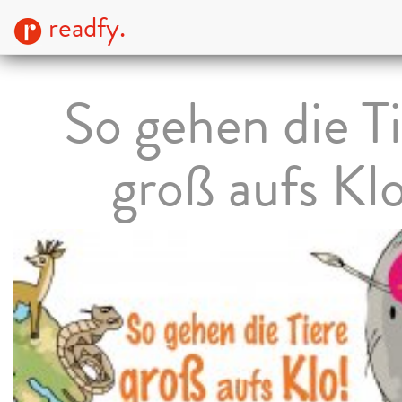
readfy.
So gehen die T
groß aufs Kl