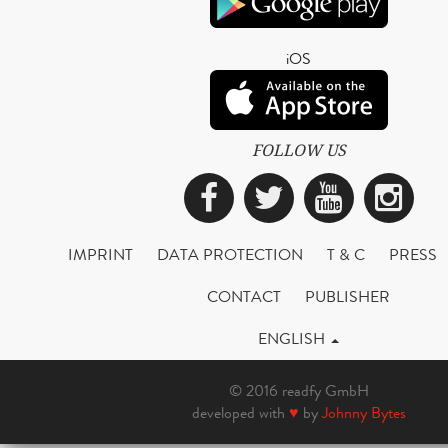
iOS
FOLLOW US
Facebook
Twitter
YouTub
Ins
IMPRINT
DATA PROTECTION
T & C
PRESS
CONTACT
PUBLISHER
ENGLISH
© 2016 readfy GmbH
developed with
♥
by
Johnny Bytes