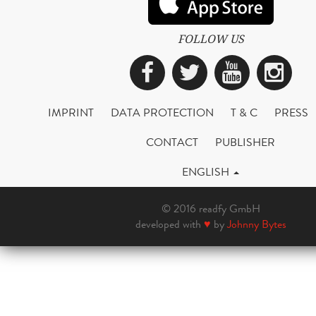
FOLLOW US
Facebook
Twitter
YouTub
Ins
IMPRINT
DATA PROTECTION
T & C
PRESS
CONTACT
PUBLISHER
ENGLISH
© 2016 readfy GmbH
developed with
♥
by
Johnny Bytes