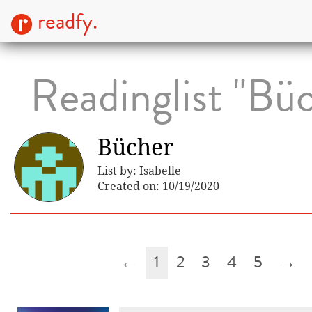
readfy.
Readinglist "Bü
Bücher
List by: Isabelle
Created on: 10/19/2020
←
1
2
3
4
5
→