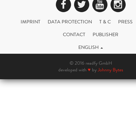
Facebook
Twitter
YouTub
Ins
IMPRINT
DATA PROTECTION
T & C
PRESS
CONTACT
PUBLISHER
ENGLISH
© 2016 readfy GmbH
developed with
♥
by
Johnny Bytes