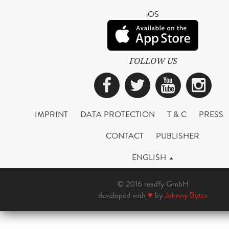
iOS
FOLLOW US
Facebook
Twitter
YouTub
Ins
IMPRINT
DATA PROTECTION
T & C
PRESS
CONTACT
PUBLISHER
ENGLISH
© 2016 readfy GmbH
developed with
♥
by
Johnny Bytes