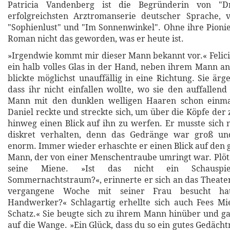
Patricia Vandenberg ist die Begründerin von "D
erfolgreichsten Arztromanserie deutscher Sprache, v
"Sophienlust" und "Im Sonnenwinkel". Ohne ihre Pioni
Roman nicht das geworden, was er heute ist.
»Irgendwie kommt mir dieser Mann bekannt vor.« Felici
ein halb volles Glas in der Hand, neben ihrem Mann a
blickte möglichst unauffällig in eine Richtung. Sie ärg
dass ihr nicht einfallen wollte, wo sie den auffallen
Mann mit den dunklen welligen Haaren schon einma
Daniel reckte und streckte sich, um über die Köpfe der
hinweg einen Blick auf ihn zu werfen. Er musste sich 
diskret verhalten, denn das Gedränge war groß un
enorm. Immer wieder erhaschte er einen Blick auf de
Mann, der von einer Menschentraube umringt war. Plötzl
seine Miene. »Ist das nicht ein Schausp
Sommernachtstraum?«, erinnerte er sich an das Theaters
vergangene Woche mit seiner Frau besucht hat
Handwerker?« Schlagartig erhellte sich auch Fees Mi
Schatz.« Sie beugte sich zu ihrem Mann hinüber und g
auf die Wange. »Ein Glück, dass du so ein gutes Gedächt