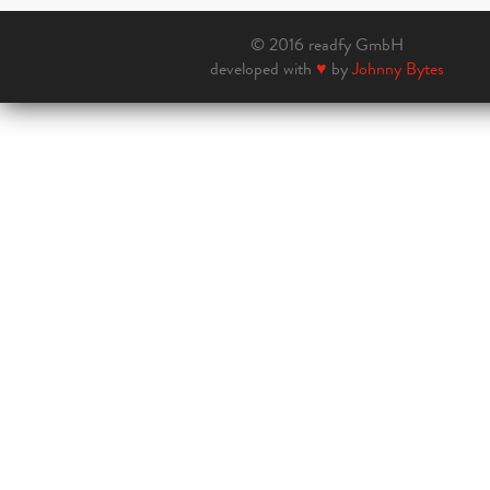
© 2016 readfy GmbH
developed with
♥
by
Johnny Bytes