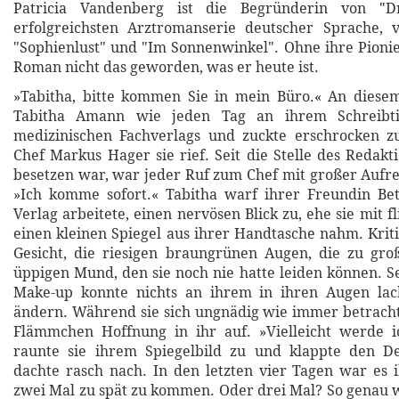
Patricia Vandenberg ist die Begründerin von "D
erfolgreichsten Arztromanserie deutscher Sprache, v
"Sophienlust" und "Im Sonnenwinkel". Ohne ihre Pioni
Roman nicht das geworden, was er heute ist.
»Tabitha, bitte kommen Sie in mein Büro.« An diese
Tabitha Amann wie jeden Tag an ihrem Schreibti
medizinischen Fachverlags und zuckte erschrocken z
Chef Markus Hager sie rief. Seit die Stelle des Redakt
besetzen war, war jeder Ruf zum Chef mit großer Auf
»Ich komme sofort.« Tabitha warf ihrer Freundin Bet
Verlag arbeitete, einen nervösen Blick zu, ehe sie mit 
einen kleinen Spiegel aus ihrer Handtasche nahm. Kriti
Gesicht, die riesigen braungrünen Augen, die zu gr
üppigen Mund, den sie noch nie hatte leiden können. Se
Make-up konnte nichts an ihrem in ihren Augen la
ändern. Während sie sich ungnädig wie immer betrachte
Flämmchen Hoffnung in ihr auf. »Vielleicht werde ic
raunte sie ihrem Spiegelbild zu und klappte den De
dachte rasch nach. In den letzten vier Tagen war es 
zwei Mal zu spät zu kommen. Oder drei Mal? So genau wu