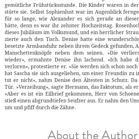
gemütliche Frühstücksstunde. Die Kinder waren in de
störte sie. Selbst Sophienlust war im Augenblick ferng
für so lange, wie Alexander es sich gerade an dies
hätte, denn es war ihr zehnter Hochzeitstag. Rosenho
dieses Jubiläum im Volksmund, und ein herrlicher Strau
zierte auch den Tisch. Denise hatte eine wunderschön
besetzte Armbanduhr neben ihrem Gedeck gefunden, A
Manschettenknöpfe neben dem seinen. »Die verlier
wieder«, ermahnte Denise ihn lachend. »Ich habe d
verloren«, protestierte er. »Sie werden sich schon noch 
hat Sascha sie sich ausgeliehen, um einer Freundin zu 
tut er nicht«, nahm Denise den Ältesten in Schutz. Da 
Tür. »Verzeihung«, sagte Hermann, das Faktotum, als er
»Aber es ist ein Eilbrief gekommen, Herr von Schoen
stieß einen abgrundtiefen Seufzer aus. Er nahm den Ums
um und pfiff durch die Zähne.
About the Author