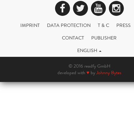
Facebook
Twitter
YouTub
Ins
IMPRINT
DATA PROTECTION
T & C
PRESS
CONTACT
PUBLISHER
ENGLISH
© 2016 readfy GmbH
developed with
♥
by
Johnny Bytes