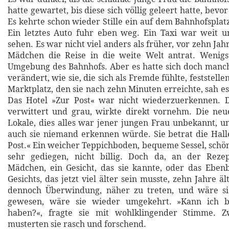
hatte gewartet, bis diese sich völlig geleert hatte, bevor 
Es kehrte schon wieder Stille ein auf dem Bahnhofspla
Ein letztes Auto fuhr eben weg. Ein Taxi war weit u
sehen. Es war nicht viel anders als früher, vor zehn Jahr
Mädchen die Reise in die weite Welt antrat. Wenigst
Umgebung des Bahnhofs. Aber es hatte sich doch manc
verändert, wie sie, die sich als Fremde fühlte, feststell
Marktplatz, den sie nach zehn Minuten erreichte, sah e
Das Hotel »Zur Post« war nicht wiederzuerkennen. Di
verwittert und grau, wirkte direkt vornehm. Die neu
Lokale, dies alles war jener jungen Frau unbekannt, un
auch sie niemand erkennen würde. Sie betrat die Hall
Post.« Ein weicher Teppichboden, bequeme Sessel, schön
sehr gediegen, nicht billig. Doch da, an der Rezep
Mädchen, ein Gesicht, das sie kannte, oder das Eben
Gesichts, das jetzt viel älter sein musste, zehn Jahre ält
dennoch Überwindung, näher zu treten, und wäre s
gewesen, wäre sie wieder umgekehrt. »Kann ich b
haben?«, fragte sie mit wohlklingender Stimme. Z
musterten sie rasch und forschend.