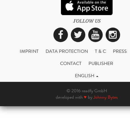
FOLLOW US
Facebook
Twitter
YouTub
Ins
IMPRINT
DATA PROTECTION
T & C
PRESS
CONTACT
PUBLISHER
ENGLISH
© 2016 readfy GmbH
developed with
♥
by
Johnny Bytes