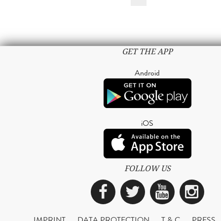
GET THE APP
Android
iOS
FOLLOW US
Facebook
Twitter
YouTub
Ins
IMPRINT
DATA PROTECTION
T & C
PRESS