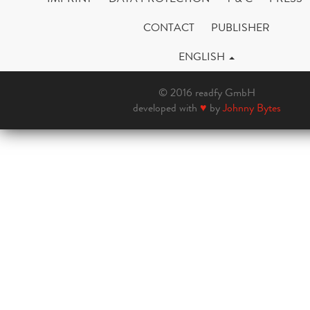
CONTACT
PUBLISHER
ENGLISH
© 2016 readfy GmbH
developed with
♥
by
Johnny Bytes