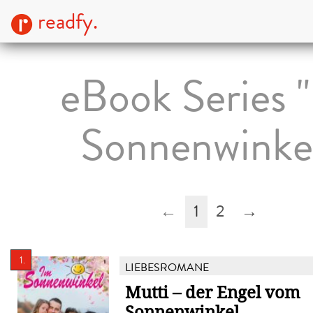
readfy.
eBook Series 
Sonnenwinke
←
1
2
→
1.
LIEBESROMANE
Mutti – der Engel vom
Sonnenwinkel