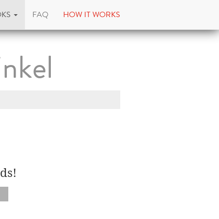
OKS
FAQ
HOW IT WORKS
nkel
ds!