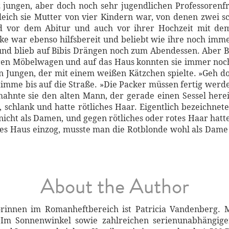
jungen, aber doch noch sehr jugendlichen Professorenfr
leich sie Mutter von vier Kindern war, von denen zwei s
d vor dem Abitur und auch vor ihrer Hochzeit mit dem
ke war ebenso hilfsbereit und beliebt wie ihre noch imme
und blieb auf Bibis Drängen noch zum Abendessen. Aber Ba
eeren Möbelwagen und auf das Haus konnten sie immer noch
en Jungen, der mit einem weißen Kätzchen spielte. »Geh d
timme bis auf die Straße. »Die Packer müssen fertig werden.
 mahnte sie den alten Mann, der gerade einen Sessel her
, schlank und hatte rötliches Haar. Eigentlich bezeichnet
nicht als Damen, und gegen rötliches oder rotes Haar hatt
eses Haus einzog, musste man die Rotblonde wohl als Dam
About the Author
rinnen im Romanheftbereich ist Patricia Vandenberg.
m Sonnenwinkel sowie zahlreichen serienunabhängige