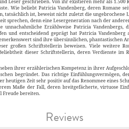
nd Leser geschrieben. Von ihr existieren mehr als 1.500 R
sste. Wie beliebt Patricia Vandenberg, deren Romane se
en, tatsächlich ist, beweist nicht zuletzt die ungebrochene
gkeit sprechen, denn eine Lesergeneration nach der ander
ie unnachahmliche Erzählweise Patricia Vandenbergs, d
ufen und entscheidend geprägt hat Patricia Vandenberg
Bemerkenswert sind ihre übersinnlichen, phantastischen Am
ieser großen Schriftstellerin beweisen. Viele weitere 
Beliebtheit dieser Schriftstellerin, deren Verdienste i
 neben ihrer erzählerischen Kompetenz in ihrer Aufgesch
chen begründet. Das richtige Einfühlungsvermögen, der
er heutigen Zeit sehr positiv auf das Renommee eines Schrif
erem Maße der Fall, deren breitgefächerte, virtuose Ein
l Freude bereiten.
Reviews