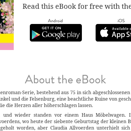
Read this eBook for free with th
Android
iOS
About the eBook
ienroman-Serie, bestehend aus 75 in sich abgeschlossene
kel und die Felsenburg, eine beachtliche Ruine von gesch
e die Herzen aller höherschlagen lassen.
es, und wieder standen vor einem Haus Möbelwagen. 
oerdens, wo heute der siebente Geburtstag der kleinen B
eholt worden, aber Claudia Allvoerden unterhielt sic