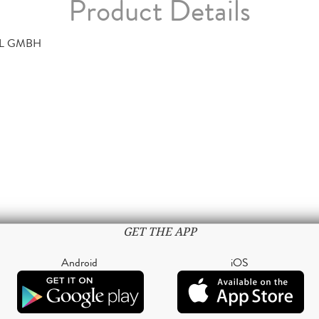
Product Details
L GMBH
GET THE APP
Android
iOS