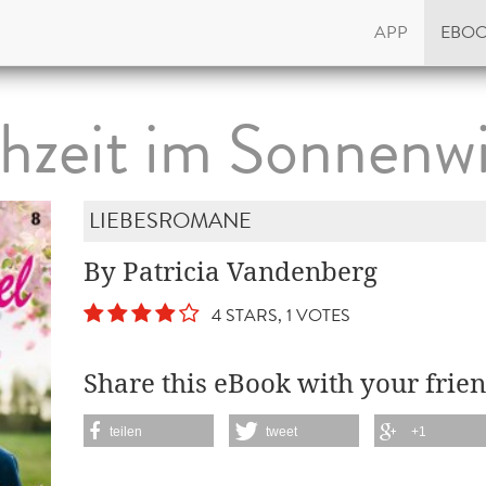
APP
EBO
hzeit im Sonnenwi
LIEBESROMANE
By Patricia Vandenberg
4 STARS, 1 VOTES
Share this eBook with your frien
teilen
tweet
+1