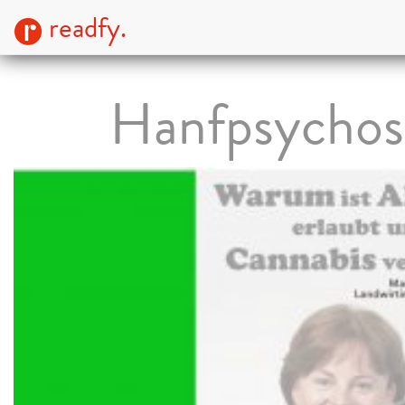
readfy.
Hanfpsychos