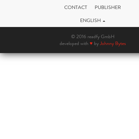
CONTACT
PUBLISHER
ENGLISH
© 2016 readfy GmbH
developed with
♥
by
Johnny Bytes