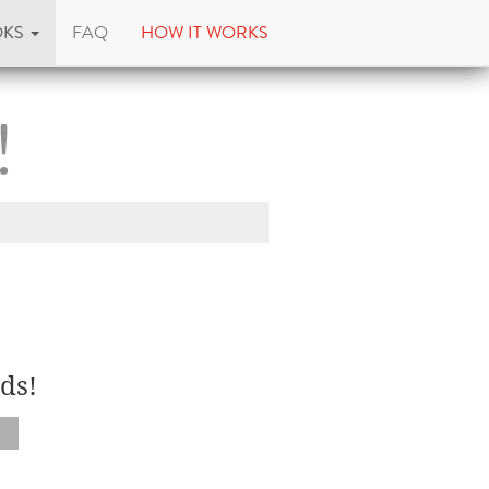
OKS
FAQ
HOW IT WORKS
!
ds!