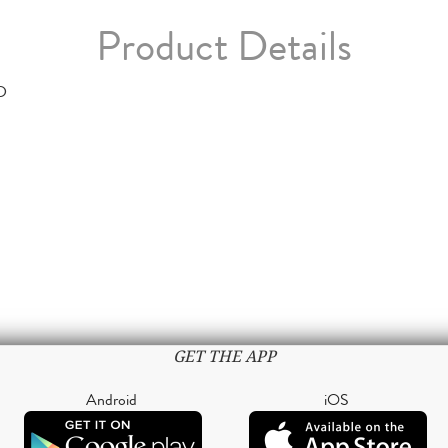
Product Details
D
GET THE APP
Android
iOS