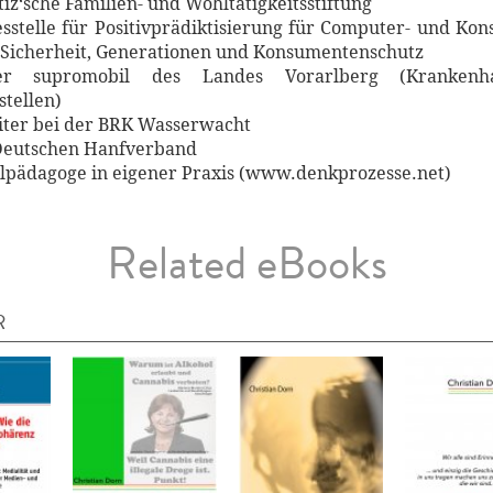
z‘sche Familien- und Wohltätigkeitsstiftung
stelle für Positivprädiktisierung für Computer- und Kons
 Sicherheit, Generationen und Konsumentenschutz
der supromobil des Landes Vorarlberg (Krankenha
tellen)
eiter bei der BRK Wasserwacht
 Deutschen Hanfverband
ialpädagoge in eigener Praxis (www.denkprozesse.net)
Related eBooks
R