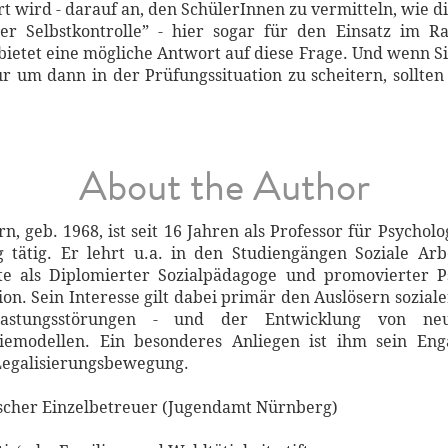
 wird - darauf an, den SchülerInnen zu vermitteln, wie die
r Selbstkontrolle” - hier sogar für den Einsatz im Ra
 bietet eine mögliche Antwort auf diese Frage. Und wenn S
ur um dann in der Prüfungssituation zu scheitern, sollten 
About the Author
rn, geb. 1968, ist seit 16 Jahren als Professor für Psycho
 tätig. Er lehrt u.a. in den Studiengängen Soziale Ar
ute als Diplomierter Sozialpädagoge und promovierter 
n. Sein Interesse gilt dabei primär den Auslösern sozial
astungsstörungen - und der Entwicklung von neuen
iemodellen. Ein besonderes Anliegen ist ihm sein En
 Legalisierungsbewegung.
ischer Einzelbetreuer (Jugendamt Nürnberg)