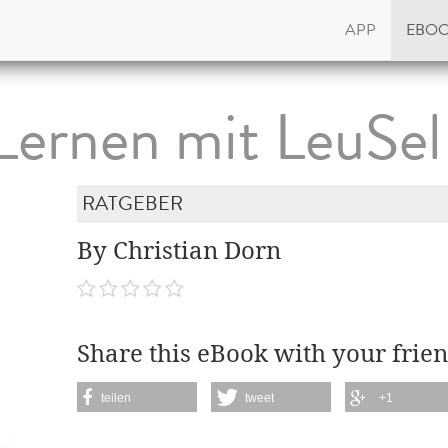
APP
EBO
Lernen mit LeuSel
RATGEBER
By Christian Dorn
Share this eBook with your frien
teilen
tweet
+1