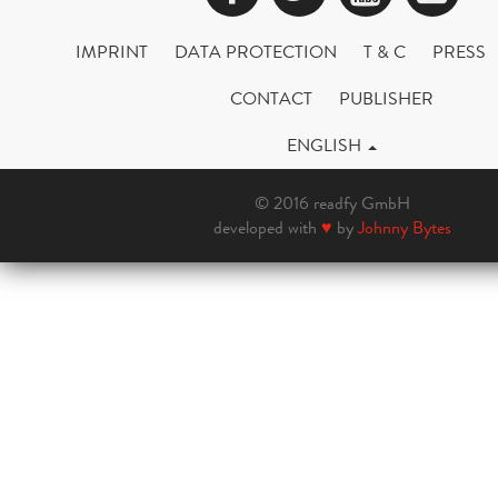
IMPRINT
DATA PROTECTION
T & C
PRESS
CONTACT
PUBLISHER
ENGLISH
© 2016 readfy GmbH
developed with
♥
by
Johnny Bytes