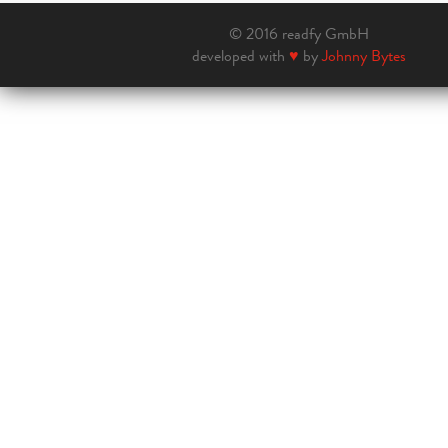
© 2016 readfy GmbH
developed with
♥
by
Johnny Bytes