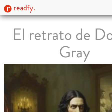
readfy.
El retrato de D
Gray