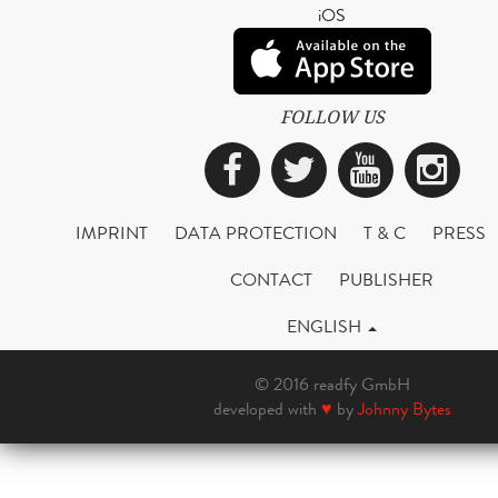
iOS
FOLLOW US
Facebook
Twitter
YouTub
Ins
IMPRINT
DATA PROTECTION
T & C
PRESS
CONTACT
PUBLISHER
ENGLISH
© 2016 readfy GmbH
developed with
♥
by
Johnny Bytes