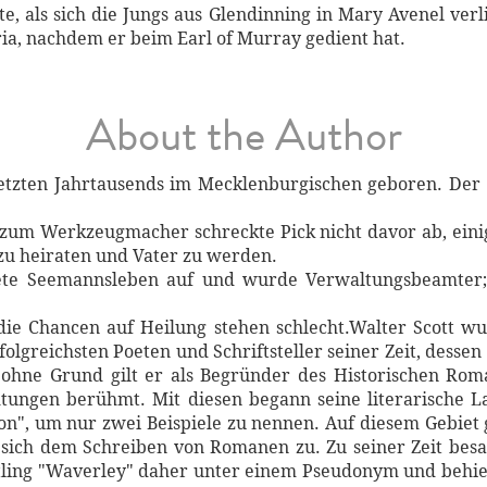
hte, als sich die Jungs aus Glendinning in Mary Avenel v
ria, nachdem er beim Earl of Murray gedient hat.
About the Author
etzten Jahrtausends im Mecklenburgischen geboren. Der F
zum Werkzeugmacher schreckte Pick nicht davor ab, einig
zu heiraten und Vater zu werden.
tete Seemannsleben auf und wurde Verwaltungsbeamter;
 die Chancen auf Heilung stehen schlecht.Walter Scott 
folgreichsten Poeten und Schriftsteller seiner Zeit, desse
t ohne Grund gilt er als Begründer des Historischen Ro
htungen berühmt. Mit diesen begann seine literarische 
", um nur zwei Beispiele zu nennen. Auf diesem Gebiet g
sich dem Schreiben von Romanen zu. Zu seiner Zeit bes
stling "Waverley" daher unter einem Pseudonym und behielt