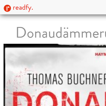
readfy.
Donaudämmer