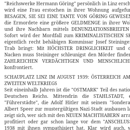
"Reichswerke Hermann Göring" persönlich in Linz ersch
wird eine Frau erstochen in ihrer Wohnung aufgef
BESAGEN, SIE SEI EINE TANTE VON GÖRING GEWESEN.
die Ermordete eine größere GELDMENGE in ihrer Wo
und ihre Nachbarn mittels DENUNZIATIONSBRIEFEN 
Sofort wird der Mordfall zum KRIMINALISTISCHEN S
eigentlich recht behäbigen Kommissar Josef Steining
Trab bringt: Mit HÖCHSTER DRINGLICHKEIT und 
Nacken muss Steininger schleunigst den Mörder finde
ZAHLREICHEN VERDÄCHTIGEN UND MENSCHLIC
konfrontiert.
SCHAUPLATZ LINZ IM AUGUST 1939: ÖSTERREICH A
ZWEITEN WELTKRIEGS
Seit eineinhalb Jahren ist die "OSTMARK" Teil des natio
Deutschen Reichs. Mittendrin die STAHLSTADT, 
"Führerstädte", die Adolf Hitler mit seinem "Sonder
Albert Speer zur mustergültigen Nazi-Stadt ausbauen l
zeigt sich, wer sich mit den NEUEN MACHTHABERN arra
profitiert oder gar schon lange vor dem "ANSCHLU
1938 mit ihnen sympathisiert hat. Klar wird auch, 