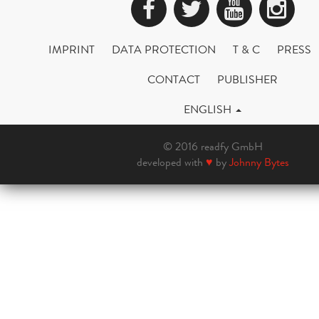
Facebook
Twitter
YouTub
Ins
IMPRINT
DATA PROTECTION
T & C
PRESS
CONTACT
PUBLISHER
ENGLISH
© 2016 readfy GmbH
developed with
♥
by
Johnny Bytes