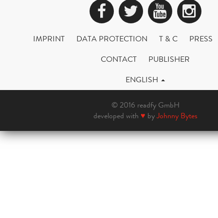
Facebook
Twitter
YouTub
Ins
IMPRINT
DATA PROTECTION
T & C
PRESS
CONTACT
PUBLISHER
ENGLISH
© 2016 readfy GmbH
developed with
♥
by
Johnny Bytes