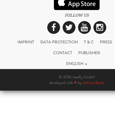
FOLLOW US
Facebook
Twitter
YouTub
Ins
IMPRINT
DATA PROTECTION
T & C
PRESS
CONTACT
PUBLISHER
ENGLISH
© 2016 readfy GmbH
developed with
♥
by
Johnny Bytes