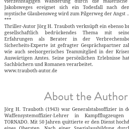
vierzehntägigen Wanderung durch die malerische
Jakobsweges ereignet sich ein Todesfall nach d
mystische Glaubensweg wird zum Pilgerweg der Angst ..
***
Thriller‐Autor Jörg H. Trauboth verknüpft ein ebenso 
gesellschaftlich bedrückendes Thema mit seine
Erfahrungen als Berater in der Verbrechensbe
Sicherheits‐Experte ist gefragter Gesprächspartner z
wie auch seelsorgerisches Teammitglied in der Krise
Auswärtigen Amtes. Seine persönlichen Erlebnisse h
Sachbüchern und Romanen verarbeitet.
www.trauboth-autor.de
About the Author
Jörg H. Trauboth (1943) war Generalstabsoffizier in 
Waffensystemoffizier-Lehrer in Kampfflugzeug
TORNADO. Mit 50 Jahren quittierte er den Dienst hoch
eines Obersten. Nach einer Spezialausbildung durc