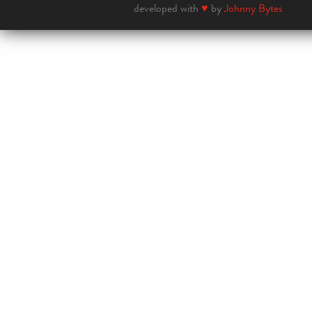
developed with
♥
by
Johnny Bytes