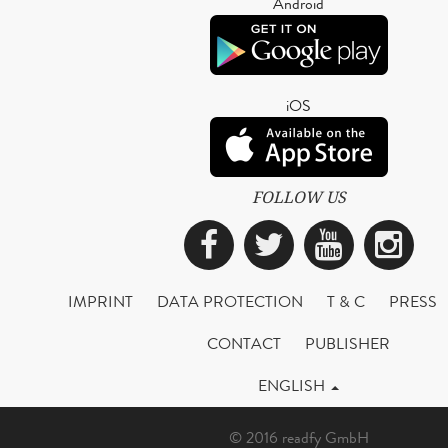
Android
iOS
FOLLOW US
Facebook
Twitter
YouTub
Ins
IMPRINT
DATA PROTECTION
T & C
PRESS
CONTACT
PUBLISHER
ENGLISH
© 2016 readfy GmbH