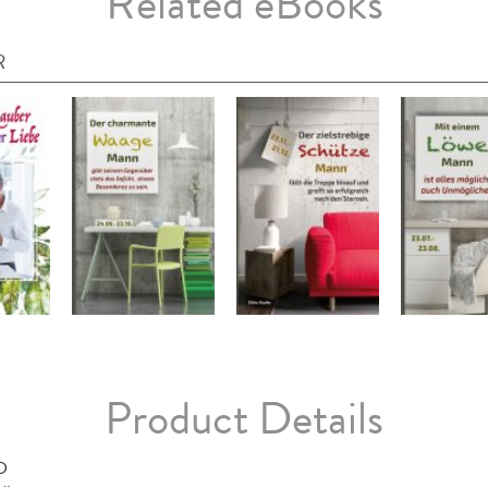
Related eBooks
R
Product Details
D