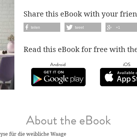
Share this eBook with your frien
teilen
tweet
+1
Read this eBook for free with th
Android
iOS
About the eBook
yse für die weibliche Waage