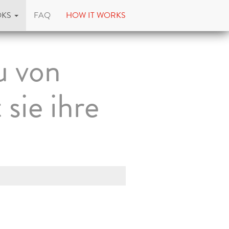
OKS
FAQ
HOW IT WORKS
u von
sie ihre