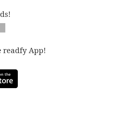
ds!
e readfy App!