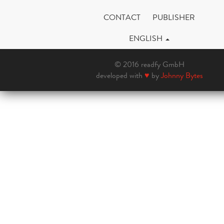
CONTACT
PUBLISHER
ENGLISH
© 2016 readfy GmbH
developed with
♥
by
Johnny Bytes