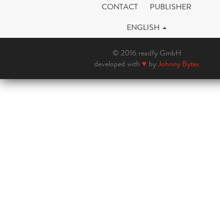
CONTACT
PUBLISHER
ENGLISH
© 2016 readfy GmbH
developed with
♥
by
Johnny Bytes