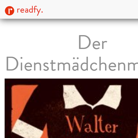
readfy.
Der
Dienstmädchenm