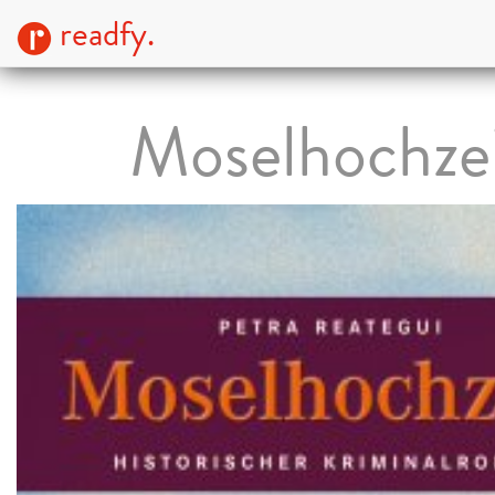
readfy.
Moselhochze