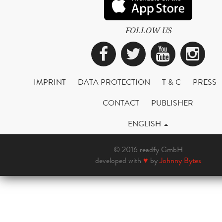
FOLLOW US
Facebook
Twitter
YouTub
Ins
IMPRINT
DATA PROTECTION
T & C
PRESS
CONTACT
PUBLISHER
ENGLISH
© 2016 readfy GmbH
developed with
♥
by
Johnny Bytes