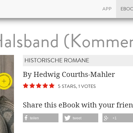
APP
EBO
alsband (Kommen
HISTORISCHE ROMANE
By Hedwig Courths-Mahler
5 STARS, 1 VOTES
Share this eBook with your frien
teilen
tweet
+1