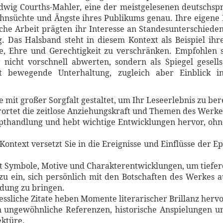
dwig Courths-Mahler, eine der meistgelesenen deutschsp
ehnsüchte und Ängste ihres Publikums genau. Ihre eigene 
sche Arbeit prägten ihr Interesse an Standesunterschieden
Das Halsband steht in diesem Kontext als Beispiel ihre
, Ehre und Gerechtigkeit zu verschränken. Empfohlen 
 nicht vorschnell abwerten, sondern als Spiegel gesells
t bewegende Unterhaltung, zugleich aber Einblick i
mit großer Sorgfalt gestaltet, um Ihr Leseerlebnis zu ber
rortet die zeitlose Anziehungskraft und Themen des Werke
Haupthandlung und hebt wichtige Entwicklungen hervor, o
 Kontext versetzt Sie in die Ereignisse und Einflüsse der 
ert Symbole, Motive und Charakterentwicklungen, um tiefe
azu ein, sich persönlich mit den Botschaften des Werkes 
dung zu bringen.
essliche Zitate heben Momente literarischer Brillanz hervo
n ungewöhnliche Referenzen, historische Anspielungen u
ektüre.