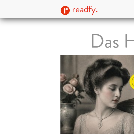
readfy.
Das H