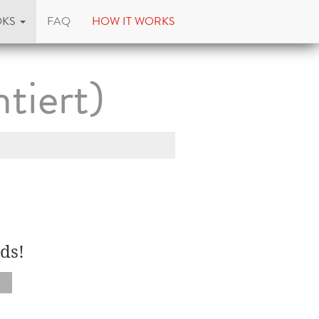
OKS
FAQ
HOW IT WORKS
tiert)
ds!