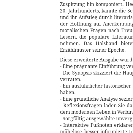
Zuspitzung hin komponiert. He
20. Jahrhunderts, kannte die S
und ihr Aufstieg durch literari
der Hoffnung auf Anerkennung. 
moralischen Fragen nach Treue
Lesern, die populäre Literatur
nehmen. Das Halsband biete
Erzählmuster seiner Epoche.
Diese erweiterte Ausgabe wurde 
- Eine prägnante Einführung ve
- Die Synopsis skizziert die 
verraten.
- Ein ausführlicher historischer
haben.
- Eine gründliche Analyse sezi
- Reflexionsfragen laden Sie d
dem modernen Leben in Verbin
- Sorgfältig ausgewählte unverg
- Interaktive Fußnoten erkläre
mühelose, besser informierte L