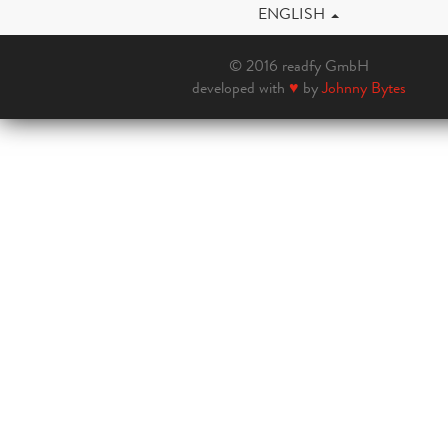
ENGLISH
© 2016 readfy GmbH
developed with
♥
by
Johnny Bytes