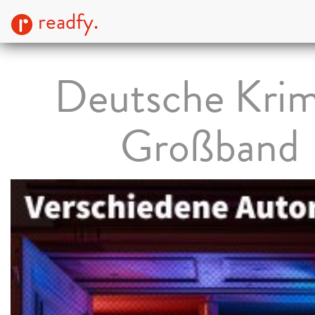
readfy.
Deutsche Krim
Großband