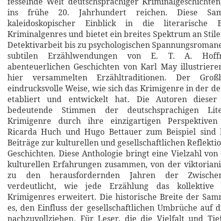
fesselnde Welt deutschsprachiger Kriminalgeschichten
ins frühe 20. Jahrhundert reichen. Diese Sa
kaleidoskopischer Einblick in die literarische 
Kriminalgenres und bietet ein breites Spektrum an Stile
Detektivarbeit bis zu psychologischen Spannungsroman
subtilen Erzählwendungen von E. T. A. Hof
abenteuerlichen Geschichten von Karl May illustrieren
hier versammelten Erzähltraditionen. Der Groß
eindrucksvolle Weise, wie sich das Krimigenre in der d
etabliert und entwickelt hat. Die Autoren dieser
bedeutende Stimmen der deutschsprachigen Lite
Krimigenre durch ihre einzigartigen Perspektiven
Ricarda Huch und Hugo Bettauer zum Beispiel sind 
Beiträge zur kulturellen und gesellschaftlichen Reflekti
Geschichten. Diese Anthologie bringt eine Vielzahl von
kulturellen Erfahrungen zusammen, von der viktorian
zu den herausfordernden Jahren der Zwischenk
verdeutlicht, wie jede Erzählung das kollektive 
Krimigenres erweitert. Die historische Breite der Sa
es, den Einfluss der gesellschaftlichen Umbrüche auf di
nachzuvollziehen. Für Leser, die die Vielfalt und Ti