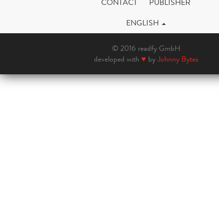
CONTACT
PUBLISHER
ENGLISH
© 2016 readfy GmbH
developed with
♥
by
Johnny Bytes