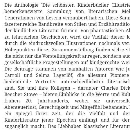
Die Anthologie 'Die schönsten Kinderbücher (Illustrie
bemerkenswerte Sammlung von literarischen Mei
Generationen von Lesern verzaubert haben. Diese Sam
facettenreiche Bandbreite von Stilen und Erzähltraditi
der kindlichen Literatur formen. Von phantastischen A
zu lehrreichen Geschichten wird die Vielfalt dieser 
durch die eindrucksvollen Illustrationen nochmals ver
Höhepunkten dieser Zusammenstellung finden sich zeit
die nicht nur die Vorstellungskraft anregen, sondern a
gesellschaftliche Fragestellungen auf kindgerechte Wei
Die Beiträge stammen von namhaften Autoren wie Ju
Carroll und Selma Lagerlöf, die allesamt Pionier
bedeutende Vertreter unterschiedlichster literari
sind. Sie und ihre Kollegen – darunter Charles Dic
Beecher Stowe – bieten Einblicke in die Werte und Kul
frühen 20. Jahrhunderts, wobei sie universe
Abenteuerlust, Gerechtigkeit und Mitgefühl behandeln. 
ein Spiegel ihrer Zeit, der die Vielfalt und d
Kinderliteratur jener Epochen einfängt und für de
zugänglich macht. Das Liebhaber klassischer Literat