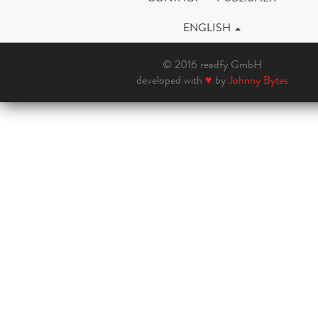
ENGLISH
© 2016 readfy GmbH
developed with
♥
by
Johnny Bytes