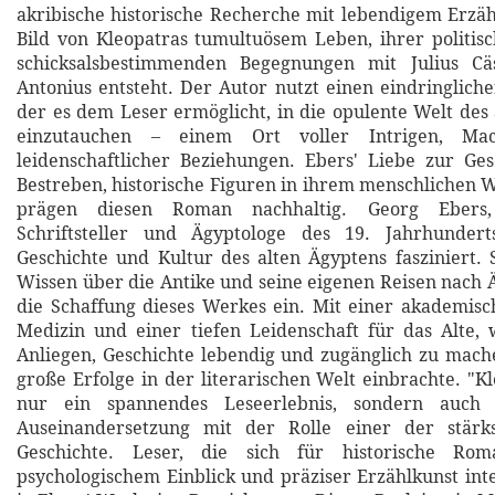
akribische historische Recherche mit lebendigem Erzä
Bild von Kleopatras tumultuösem Leben, ihrer politis
schicksalsbestimmenden Begegnungen mit Julius C
Antonius entsteht. Der Autor nutzt einen eindringlichen
der es dem Leser ermöglicht, in die opulente Welt des
einzutauchen – einem Ort voller Intrigen, Ma
leidenschaftlicher Beziehungen. Ebers' Liebe zur Ge
Bestreben, historische Figuren in ihrem menschlichen W
prägen diesen Roman nachhaltig. Georg Ebers,
Schriftsteller und Ägyptologe des 19. Jahrhunder
Geschichte und Kultur des alten Ägyptens fasziniert.
Wissen über die Antike und seine eigenen Reisen nach Ä
die Schaffung dieses Werkes ein. Mit einer akademis
Medizin und einer tiefen Leidenschaft für das Alte,
Anliegen, Geschichte lebendig und zugänglich zu mac
große Erfolge in der literarischen Welt einbrachte. "Kl
nur ein spannendes Leseerlebnis, sondern auch 
Auseinandersetzung mit der Rolle einer der stärk
Geschichte. Leser, die sich für historische Ro
psychologischem Einblick und präziser Erzählkunst inte