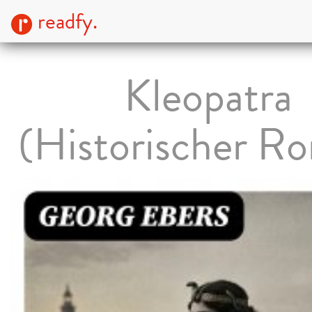
readfy.
Kleopatra
(Historischer R