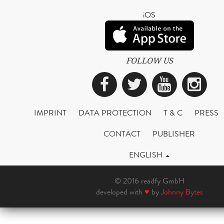
iOS
FOLLOW US
Facebook
Twitter
YouTub
Ins
IMPRINT
DATA PROTECTION
T & C
PRESS
CONTACT
PUBLISHER
ENGLISH
© 2016 readfy GmbH
developed with
♥
by
Johnny Bytes