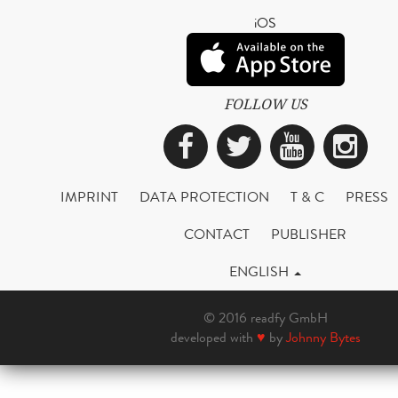
iOS
FOLLOW US
Facebook
Twitter
YouTub
Ins
IMPRINT
DATA PROTECTION
T & C
PRESS
CONTACT
PUBLISHER
ENGLISH
© 2016 readfy GmbH
developed with
♥
by
Johnny Bytes