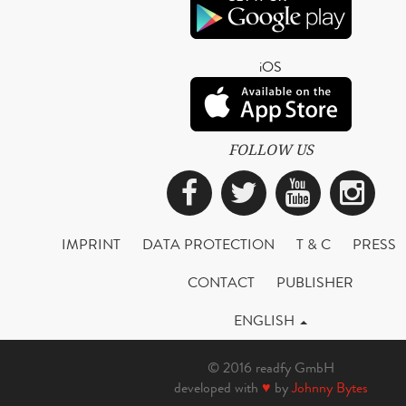
iOS
FOLLOW US
Facebook
Twitter
YouTub
Ins
IMPRINT
DATA PROTECTION
T & C
PRESS
CONTACT
PUBLISHER
ENGLISH
© 2016 readfy GmbH
developed with
♥
by
Johnny Bytes