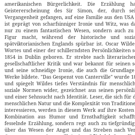
amerikanischen Bürgerlichkeit. Die Erzählung 
Geistererscheinung des Sir Simon, der, durch sei
Vergangenheit gefangen, auf eine Familie aus den USA t
ist geprägt von scharfsinniger Ironie und Witz, was d
nur zu einem fantastischen Wesen, sondern auch zu 
Figur macht, während der historische und sozi
spätviktorianischen Englands spürbar ist. Oscar Wilde
Wortes und einer der schillerndsten Persönlichkeiten s
1854 in Dublin geboren. Er strebte nach literarisch
gesellschaftlicher Kritik und war bekannt für seinen 
und seine schneidige Ironie, die auch die Grundlage
Werke bildete. "Das Gespenst von Canterville" wurde 18
und spiegelt Wildes tiefes Verständnis für menschli
soziale Normen wider, gezeichnet aus seinen persönl
und einer Sehnsucht nach Identität. Leser, die sich für 
menschlichen Natur und die Komplexität von Tradition
interessieren, werden in diesem Werk auf ihre Koste
Kombination aus Humor und Ernsthaftigkeit schaff
fesselnde Erzählung, sondern regt auch zu tiefgründ
über das Wesen der Angst und das Streben nach Ve