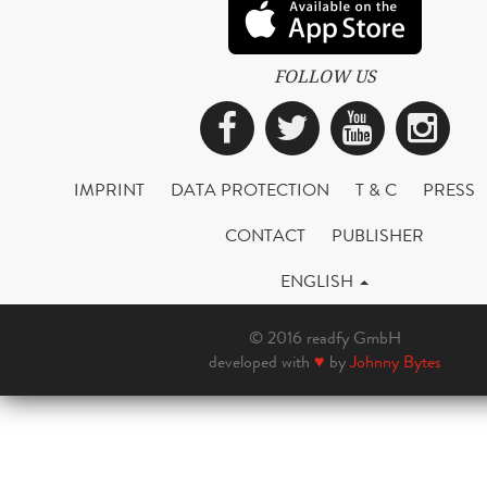
FOLLOW US
Facebook
Twitter
YouTub
Ins
IMPRINT
DATA PROTECTION
T & C
PRESS
CONTACT
PUBLISHER
ENGLISH
© 2016 readfy GmbH
developed with
♥
by
Johnny Bytes