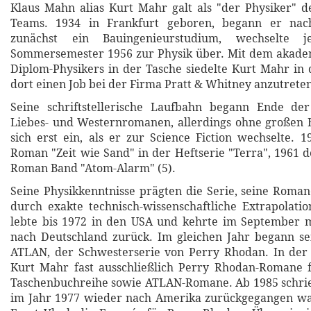
Klaus Mahn alias Kurt Mahr galt als "der Physiker" 
Teams. 1934 in Frankfurt geboren, begann er nac
zunächst ein Bauingenieurstudium, wechselte
Sommersemester 1956 zur Physik über. Mit dem akade
Diplom-Physikers in der Tasche siedelte Kurt Mahr in
dort einen Job bei der Firma Pratt & Whitney anzutrete
Seine schriftstellerische Laufbahn begann Ende de
Liebes- und Westernromanen, allerdings ohne großen Er
sich erst ein, als er zur Science Fiction wechselte. 1
Roman "Zeit wie Sand" in der Heftserie "Terra", 1961 
Roman Band "Atom-Alarm" (5).
Seine Physikkenntnisse prägten die Serie, seine Roman
durch exakte technisch-wissenschaftliche Extrapolati
lebte bis 1972 in den USA und kehrte im September m
nach Deutschland zurück. Im gleichen Jahr begann se
ATLAN, der Schwesterserie von Perry Rhodan. In der 
Kurt Mahr fast ausschließlich Perry Rhodan-Romane f
Taschenbuchreihe sowie ATLAN-Romane. Ab 1985 schrie
im Jahr 1977 wieder nach Amerika zurückgegangen w