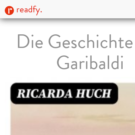
readfy.
Die Geschichte
Garibaldi