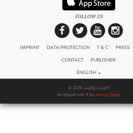
FOLLOW US
Facebook
Twitter
YouTub
Ins
IMPRINT
DATA PROTECTION
T & C
PRESS
CONTACT
PUBLISHER
ENGLISH
© 2016 readfy GmbH
developed with
♥
by
Johnny Bytes