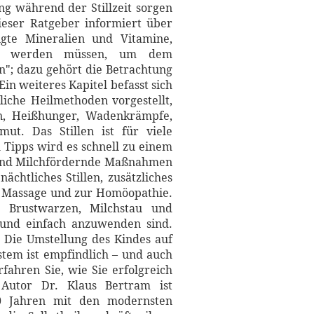
ng während der Stillzeit sorgen
ieser Ratgeber informiert über
igte Mineralien und Vitamine,
den werden müssen, um dem
n"; dazu gehört die Betrachtung
n weiteres Kapitel befasst sich
iche Heilmethoden vorgestellt,
en, Heißhunger, Wadenkrämpfe,
ut. Das Stillen ist für viele
 Tipps wird es schnell zu einem
g und Milchfördernde Maßnahmen
chtliches Stillen, zusätzliches
r Massage und zur Homöopathie.
e Brustwarzen, Milchstau und
 und einfach anzuwenden sind.
. Die Umstellung des Kindes auf
em ist empfindlich – und auch
fahren Sie, wie Sie erfolgreich
utor Dr. Klaus Bertram ist
10 Jahren mit den modernsten