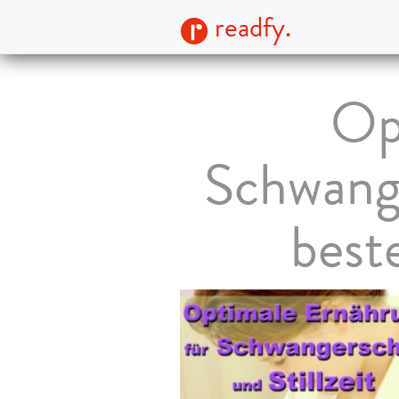
readfy.
Op
Schwange
best