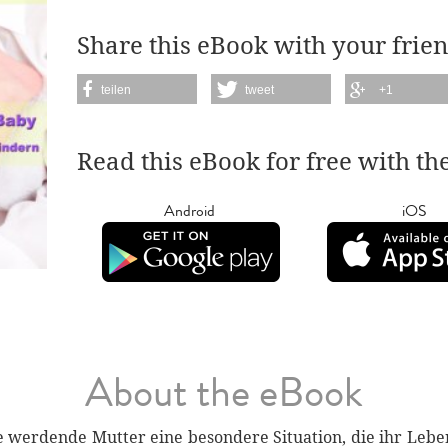
Share this eBook with your frien
teilen
tweet
+1
Read this eBook for free with th
Android
iOS
About the eBook
ie werdende Mutter eine besondere Situation, die ihr Leb