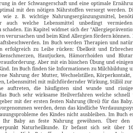
hrung in der Schwangerschaft und eine optimale Ernähru
ptimal mit den nötigen Nährstoffen versorgt werden. D
, wie z. B. wichtige Nahrungsergänzungsmittel, benöt
ber auch welche Lebensmittel unbedingt vermie
schaden. Ein Kapitel widmet sich der "Allergiepräventio
en verursachen und beim Kind Allergien fördern können. Ei
aftsbeschwerden. Im Buch werden Therapien und natürl
 erfolgreich zu Leibe rücken: Übelkeit und Erbrech
kenschmerzen, Hautjucken, Hämorrhoiden und Blutarm
rausforderung. Aber mit ein bisschen Übung und einigen
 Kind. Im Buch finden Sie Informationen zu Milchbildun
ne Nahrung der Mutter, Wechselstillen, Körperkontakt, nä
, Lebensmittel mit milchfördernder Wirkung, Stillöl zu
e auftreten, die häufigsten sind wunde und rissig
 das Buch sehr wirksame Heilverfahren welche schnell
eber mit der ersten festen Nahrung (Brei) für das Baby
vorgenommen werden, denn das kindliche Verdauungssyst
auungsprobleme des Kindes nicht ausbleiben. Im Buch er
 Ihr Baby an feste Nahrung gewöhnen. Über den A
erpunkt Naturheilkunde. Er befasst sich seit über 