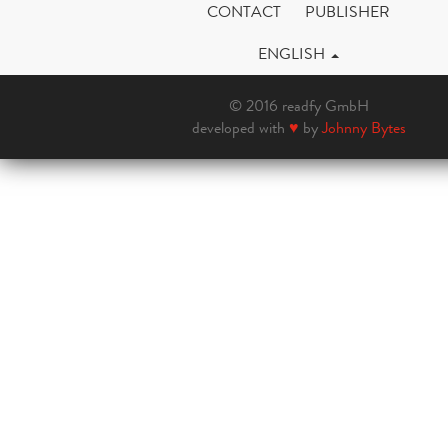
CONTACT
PUBLISHER
ENGLISH
© 2016 readfy GmbH
developed with
♥
by
Johnny Bytes