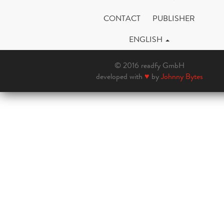
CONTACT
PUBLISHER
ENGLISH
© 2016 readfy GmbH
developed with
♥
by
Johnny Bytes