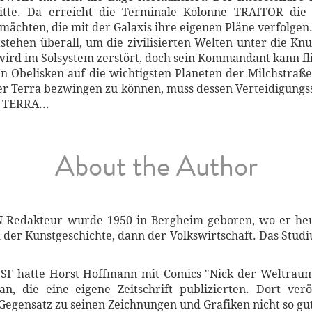
itte. Da erreicht die Terminale Kolonne TRAITOR die M
ächten, die mit der Galaxis ihre eigenen Pläne verfolgen
stehen überall, um die zivilisierten Welten unter die K
 wird im Solsystem zerstört, doch sein Kommandant kann fl
n Obelisken auf die wichtigsten Planeten der Milchstraß
er Terra bezwingen zu können, muss dessen Verteidigungs
 TERRA...
About the Author
edakteur wurde 1950 in Bergheim geboren, wo er heu
der Kunstgeschichte, dann der Volkswirtschaft. Das Studi
 SF hatte Horst Hoffmann mit Comics "Nick der Weltraum
 an, die eine eigene Zeitschrift publizierten. Dort ve
 Gegensatz zu seinen Zeichnungen und Grafiken nicht so g