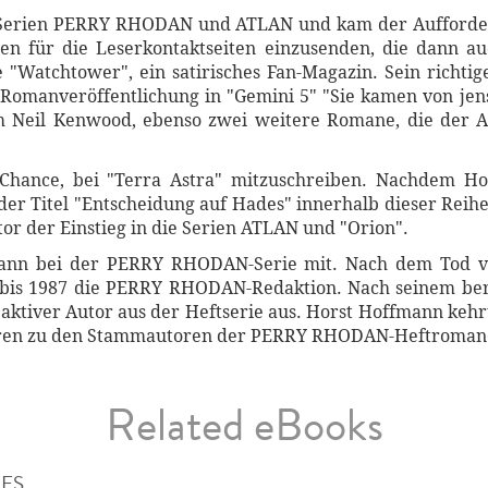
-Serien PERRY RHODAN und ATLAN und kam der Aufforde
ten für die Leserkontaktseiten einzusenden, die dann a
e "Watchtower", ein satirisches Fan-Magazin. Sein richtig
n Romanveröffentlichung in "Gemini 5" "Sie kamen von jen
 Neil Kenwood, ebenso zwei weitere Romane, die der A
 Chance, bei "Terra Astra" mitzuschreiben. Nachdem H
der Titel "Entscheidung auf Hades" innerhalb dieser Reih
or der Einstieg in die Serien ATLAN und "Orion".
 dann bei der PERRY RHODAN-Serie mit. Nach dem Tod v
4 bis 1987 die PERRY RHODAN-Redaktion. Nach seinem b
als aktiver Autor aus der Heftserie aus. Horst Hoffmann ke
Jahren zu den Stammautoren der PERRY RHODAN-Heftroman
Related eBooks
IES