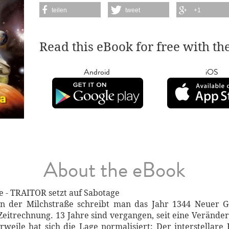
teilen
tweet
+1
Read this eBook for free with th
Android
iOS
About the eBook
e - TRAITOR setzt auf Sabotage
 der Milchstraße schreibt man das Jahr 1344 Neuer Ga
 Zeitrechnung. 13 Jahre sind vergangen, seit eine Veränd
erweile hat sich die Lage normalisiert: Der interstellare