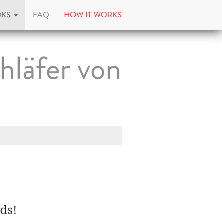
OKS
FAQ
HOW IT WORKS
hläfer von
ds!