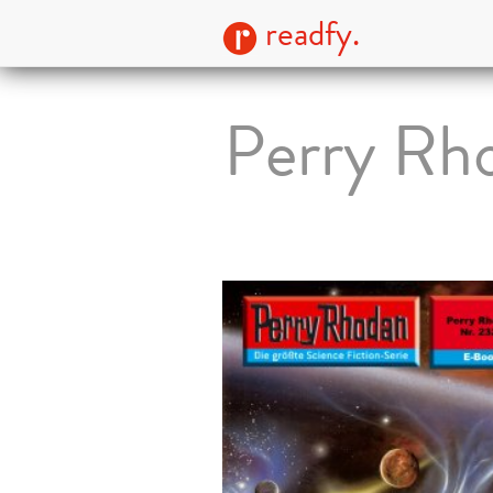
readfy.
Perry Rho