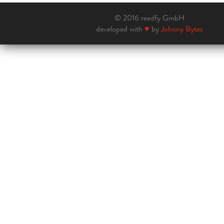
© 2016 readfy GmbH
developed with
♥
by
Johnny Bytes