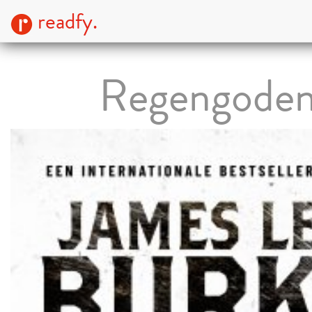
readfy.
Regengode