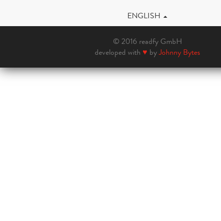
ENGLISH
© 2016 readfy GmbH
developed with
♥
by
Johnny Bytes