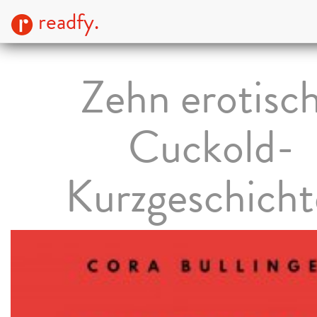
readfy.
Zehn erotisc
Cuckold-
Kurzgeschich