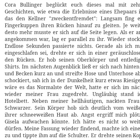
Cora Bullinger beglückt euch dieses mal mit zeh
Geschichten, wie etwa die Erlebnisse eines Ehepaars
das den Kellner "zweckentfremdet": Langsam fing 
Fingerkuppen ihren Rücken hinauf zu gleiten. Je wei
desto mehr musste er sich auf die Seite legen. Als er 
angekommen war, lag er parallel zu ihr. Wieder stoc
Endlose Sekunden passierte nichts. Gerade als ich m
eingeschlafen sei, drehte er sich in einer geräuschl
den Rücken. Er hob seinen Oberkörper und entledigt
Shirts. Im nächsten Augenblick ließ er sich nach hinten
und Becken kurz an und streifte Hose und Unterhose a
schockiert, sah ich in der Dunkelheit kurz etwas Riesig
wäre es das Normalste der Welt, hatte er sich im nä
wieder meiner Frau zugedreht. Ungläubig stand 
Hotelbett. Neben meiner hellhäutigen, nackten Frau
Schwarzer. Sein Körper hob sich deutlich vom weiß
ihrer schneeweißen Haut ab. Angst ergriff mich plötz
Gisela aufwachen könnte. Ich hätte es nicht so we
dürfen. Meine Fassung wieder findend, machte ich einen
zu und tippte ihm auf die Schulter. Er drehte seinen Ko