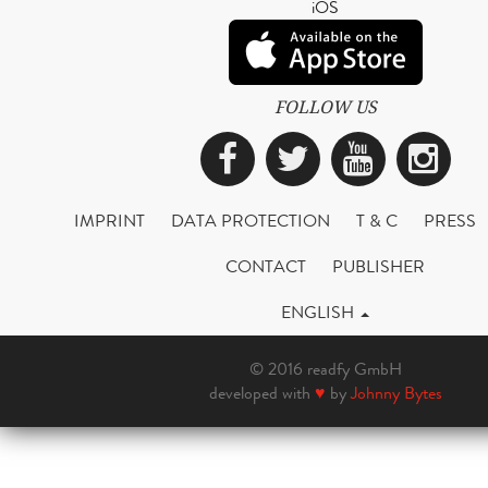
iOS
FOLLOW US
Facebook
Twitter
YouTub
Ins
IMPRINT
DATA PROTECTION
T & C
PRESS
CONTACT
PUBLISHER
ENGLISH
© 2016 readfy GmbH
developed with
♥
by
Johnny Bytes