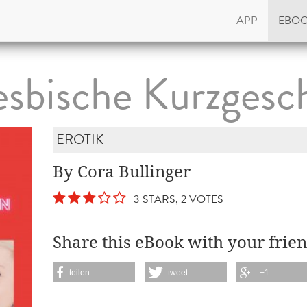
APP
EBO
esbische Kurzgesc
EROTIK
By Cora Bullinger
3 STARS, 2 VOTES
Share this eBook with your frien
teilen
tweet
+1