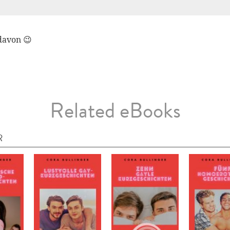
 davon 😉
Related eBooks
R