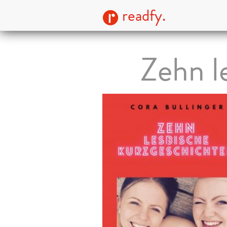
readfy.
Zehn l