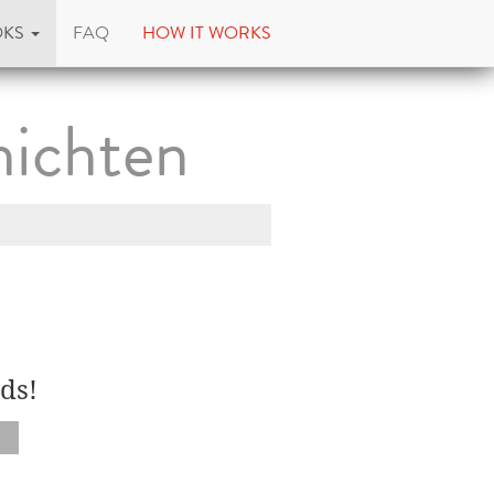
OKS
FAQ
HOW IT WORKS
hichten
ds!