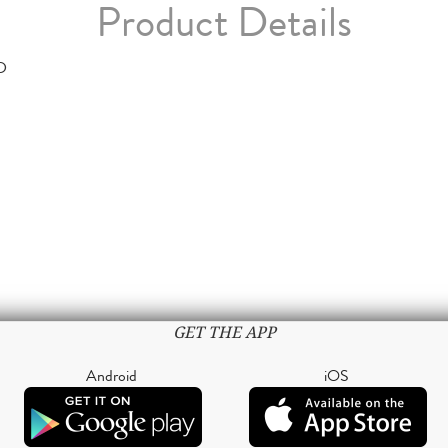
Product Details
D
GET THE APP
Android
iOS