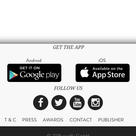
GET THE APP
Android
iOS
FOLLOW US
Facebook
Twitter
YouTube
Instagra
T & C
PRESS
AWARDS
CONTACT
PUBLISHER
© 2016 readfy GmbH