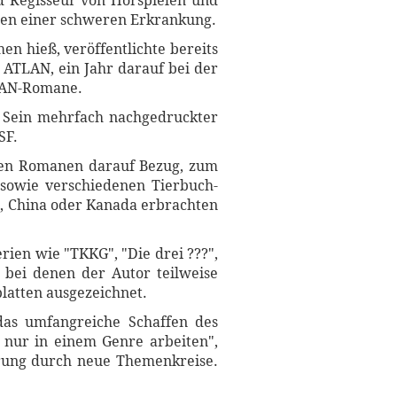
 Regisseur von Hörspielen und
lgen einer schweren Erkrankung.
n hieß, veröffentlichte bereits
n ATLAN, ein Jahr darauf bei der
ODAN-Romane.
. Sein mehrfach nachgedruckter
SF.
inen Romanen darauf Bezug, zum
 sowie verschiedenen Tierbuch-
a, China oder Kanada erbrachten
ien wie "TKKG", "Die drei ???",
 bei denen der Autor teilweise
platten ausgezeichnet.
das umfangreiche Schaffen des
ch nur in einem Genre arbeiten",
derung durch neue Themenkreise.