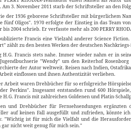
er PERRY RHODAN-Teamautor einen Namen als Autor und
 Am 3. November 2011 starb der Schriftsteller an den Fo
e der 1936 geborene Schriftsteller mit bürgerlichem Name
 fünf Oligos". 1970 erfolgte der Einstieg in das Team vo
r bis 2004 schrieb. Er verfasste mehr als 200 PERRY RH
blizierte Francis eine Vielzahl anderer Science Fiction
t" zählt zu den besten Werken der deutschen Nachkriegs-
g H.G. Francis stets nahe. Immer wieder nahm er in se
n Jugendbuchserie "Wendy" um den Reiterhof Rosenborg
rchierte der Autor weltweit. Reisen nach Indien, Ostafrik
Arbeit einflossen und ihnen Authentizität verliehen.
r Arbeit waren Drehbücher für so erfolgreiche Hörspielser
r Perkins". Insgesamt entstanden rund 600 Hörspiele,
e H.G. Francis mit zahlreichen Goldenen und Platin-Schall
ten und Drehbücher für Fernsehsendungen ergänzten 
eller auf keinen Fall ausgefüllt und zufrieden, könnte i
. "Wichtig ist für mich die Vielfalt und die Herausfor
ar nicht weit genug für mich sein."