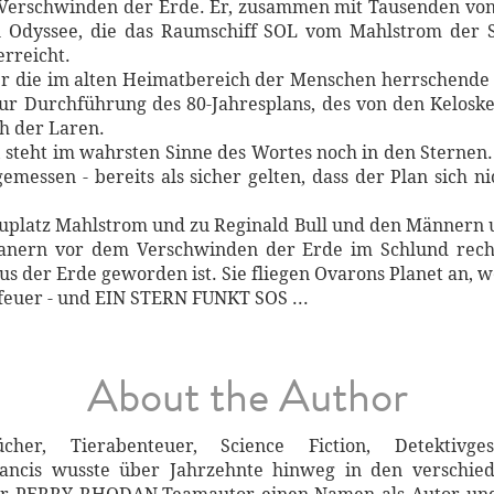
Verschwinden der Erde. Er, zusammen mit Tausenden von
n Odyssee, die das Raumschiff SOL vom Mahlstrom der 
erreicht.
 die im alten Heimatbereich der Menschen herrschende L
 zur Durchführung des 80-Jahresplans, des von den Kelosk
h der Laren.
steht im wahrsten Sinne des Wortes noch in den Sternen. 
emessen - bereits als sicher gelten, dass der Plan sich n
platz Mahlstrom und zu Reginald Bull und den Männern un
ranern vor dem Verschwinden der Erde im Schlund rech
aus der Erde geworden ist. Sie fliegen Ovarons Planet an, 
feuer - und EIN STERN FUNKT SOS ...
About the Author
er, Tierabenteuer, Science Fiction, Detektivgesc
ncis wusste über Jahrzehnte hinweg in den verschie