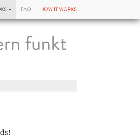
OKS
FAQ
HOW IT WORKS
ern funkt
ds!