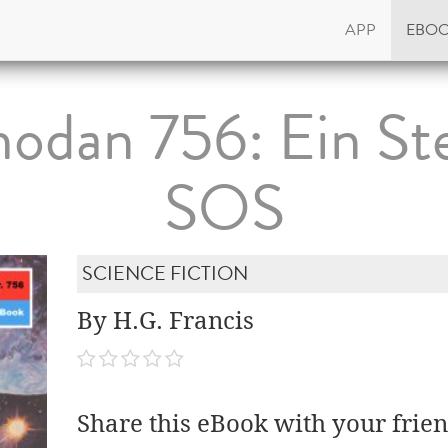
APP
EBO
odan 756: Ein St
SOS
SCIENCE FICTION
By H.G. Francis
Share this eBook with your frien