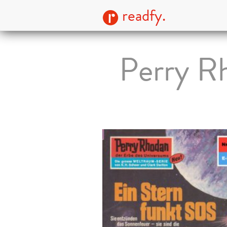
readfy.
Perry Rh