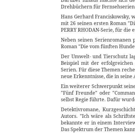
Darüber hinaus machte sich d
Drehbüchern für Fernsehserien.
Hans Gerhard Franciskowsky, wi
mit 26 seinen ersten Roman "Die
PERRY RHODAN-Serie, für die e
Neben seinen Serienromanen pu
Roman "Die vom fünften Hunder
Der Umwelt- und Tierschutz la
Beispiel mit der erfolgreiche
Serien. Für diese Themen reche
neue Erkenntnisse, die in seine 
Ein weiterer Schwerpunkt seine
"Fünf Freunde" oder "Commande
selbst Regie führte. Dafür wurd
Detektivromane, Kurzgeschich
Autors. "Ich wäre als Schriftst
bekannte er in einem Interview
Das Spektrum der Themen kann g