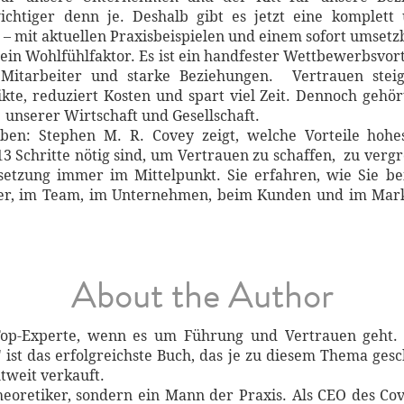
ichtiger denn je. Deshalb gibt es jetzt eine komplett
 – mit aktuellen Praxisbeispielen und einem sofort umsetz
 ein Wohlfühlfaktor. Es ist ein handfester Wettbewerbsvort
 Mitarbeiter und starke Beziehungen. Vertrauen steige
ikte, reduziert Kosten und spart viel Zeit. Dennoch geh
 unserer Wirtschaft und Gesellschaft.
en: Stephen M. R. Covey zeigt, welche Vorteile hohes
13 Schritte nötig sind, um Vertrauen zu schaffen, zu ver
setzung immer im Mittelpunkt. Sie erfahren, wie Sie 
ner, im Team, im Unternehmen, beim Kunden und im Markt
About the Author
Top-Experte, wenn es um Führung und Vertrauen geht. S
" ist das erfolgreichste Buch, das je zu diesem Thema ge
tweit verkauft.
heoretiker, sondern ein Mann der Praxis. Als CEO des Co