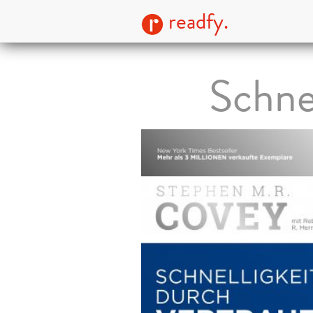
readfy.
Schne