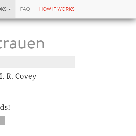
OKS
FAQ
HOW IT WORKS
trauen
M. R. Covey
ds!