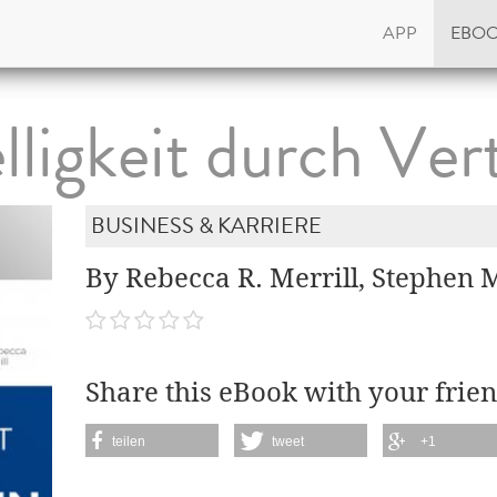
APP
EBO
lligkeit durch Ver
BUSINESS & KARRIERE
By Rebecca R. Merrill, Stephen 
Share this eBook with your frien
teilen
tweet
+1